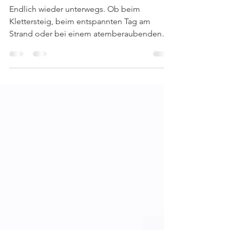
wirklich begeistern
Endlich wieder unterwegs. Ob beim
Klettersteig, beim entspannten Tag am
Strand oder bei einem atemberaubenden
Sonnenuntergang: Sicher kennst Du diesen
Moment.