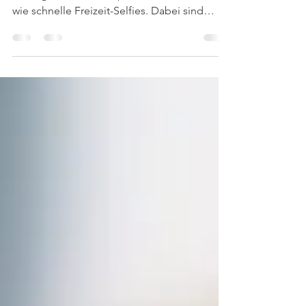
Viele Selbstständige kennen das Problem:
Die eigenen Businessportraits sehen oft aus
wie schnelle Freizeit-Selfies. Dabei sind
gerade diese Bilder das Schaufenster für
potenzielle Kundinnen und Kunden. Denn
Selbstportraits mit dem Smartphone bieten
Dir die Möglichkeit, Deine Persönlichkeit
und Dein Unternehmen authentisch zu
zeigen. Du kannst aktuelle Themen
aufgreifen, spontan reagieren und Deine
Sichtbarkeit erhöhen. So bleibst Du im
Gedächtnis Deiner Zielgruppe – und das o